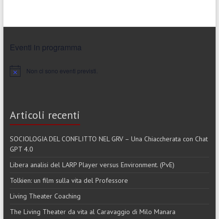
Eventi in programma
Non ci sono eventi previsti.
N
o
t
i
c
Articoli recenti
e
SOCIOLOGIA DEL CONFLITTO NEL GRV – Una Chiaccherata con Chat
GPT 4.0
Libera analisi del LARP Player versus Environment. (PvE)
Tolkien: un film sulla vita del Professore
Living Theater Coaching
The Living Theater da vita al Caravaggio di Milo Manara