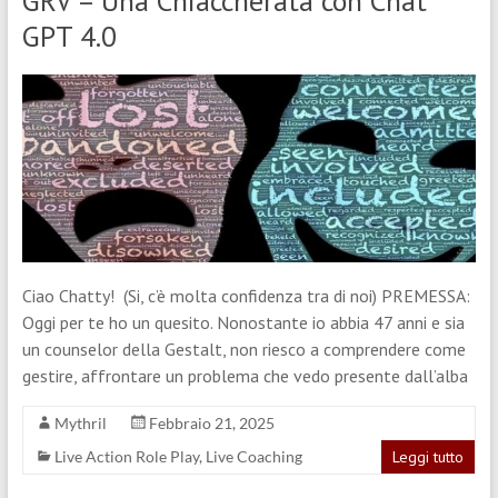
GRV – Una Chiaccherata con Chat
GPT 4.0
Ciao Chatty! (Si, c’è molta confidenza tra di noi) PREMESSA:
Oggi per te ho un quesito. Nonostante io abbia 47 anni e sia
un counselor della Gestalt, non riesco a comprendere come
gestire, affrontare un problema che vedo presente dall’alba
Mythril
Febbraio 21, 2025
Live Action Role Play
,
Live Coaching
Leggi tutto